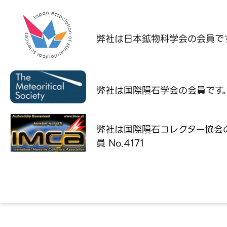
弊社は日本鉱物科学会の
会員で
弊社は国際隕石学会の
会員です
弊社は国際隕石コレクター協会
員 No.4171