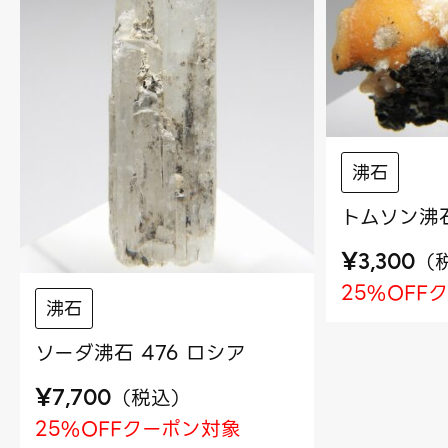
沸石
トムソン沸石
¥
（
3,300
25%OFF
沸石
ソーダ沸石 476 ロシア
¥
（
税込
）
7,700
25%OFFクーポン対象