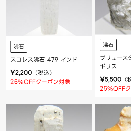
沸石
沸石
ブリュースタ
スコレス沸石 479 インド
ギリス
¥
（
税込
）
2,200
¥
（
5,500
25%OFFクーポン対象
25%OFF