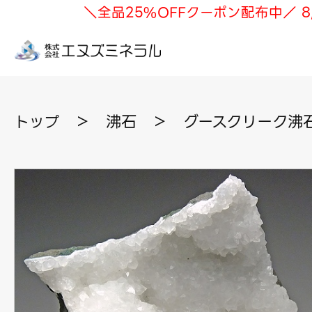
＼全品25%OFFクーポン配布中／ 8
トップ
＞
沸石
＞
グースクリーク沸石