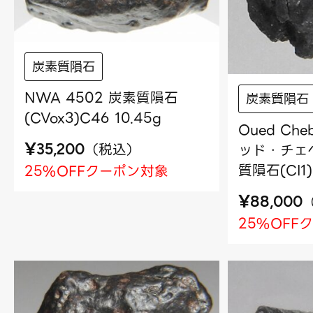
炭素質隕石
NWA 4502 炭素質隕石
炭素質隕石
(CVox3)C46 10.45g
Oued Che
¥
（
税込
）
ッド・チェベ
35,200
質隕石(CI1)
25%OFFクーポン対象
¥
88,000
25%OFF