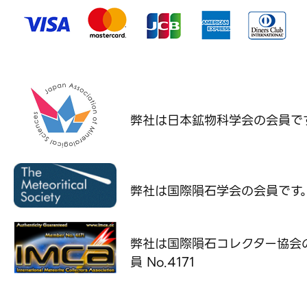
弊社は日本鉱物科学会の
会員で
弊社は国際隕石学会の
会員です
弊社は国際隕石コレクター協会
員 No.4171