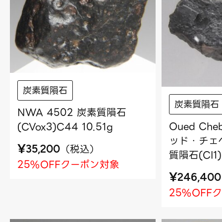
炭素質隕石
炭素質隕石
NWA 4502 炭素質隕石
Oued Che
(CVox3)C44 10.51g
ッド・チェベ
¥
（
税込
）
35,200
質隕石(CI1)
25%OFFクーポン対象
¥
246,400
25%OFF