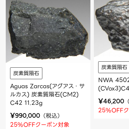
炭素質隕石
炭素質隕石
NWA 45
Aguas Zarcas(アグアス・サ
(CVox3)C4
ルカス) 炭素質隕石(CM2)
¥
46,200
C42 11.23g
25%OFF
¥
（
税込
）
990,000
25%OFFクーポン対象