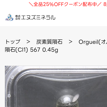
＼全品25%OFFクーポン配布中／ 8
トップ
＞
炭素質隕石
＞
Orgueil
隕石(CI1) 567 0.45g