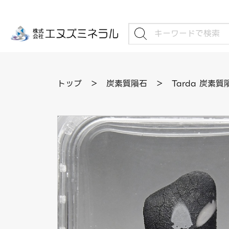
トップ
＞
炭素質隕石
＞
Tarda 炭素質隕石