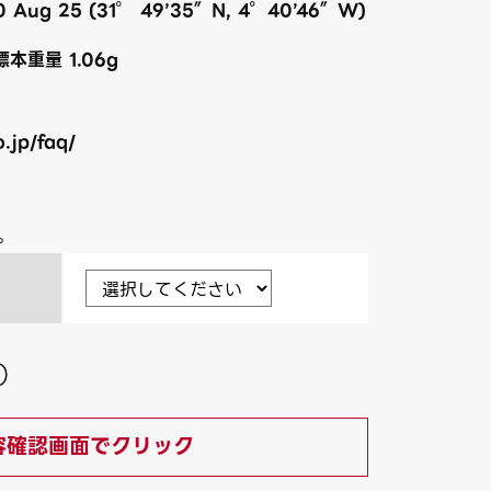
020 Aug 25 (31° 49’35″N, 4°40’46″W)
標本重量 1.06g
.jp/faq/
。
）
容確認画面でクリック