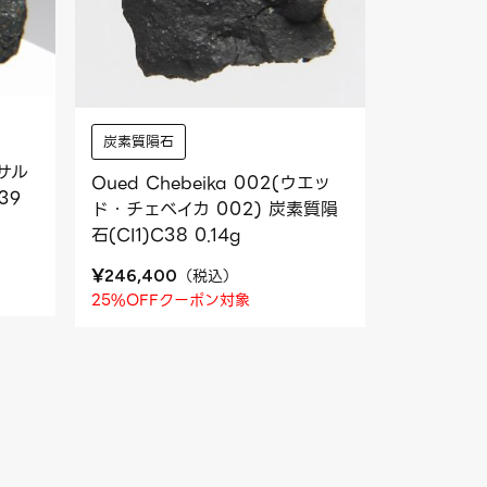
炭素質隕石
・サル
Oued Chebeika 002(ウエッ
39
ド・チェベイカ 002) 炭素質隕
石(CI1)C38 0.14g
¥
（
税込
）
246,400
25%OFFクーポン対象