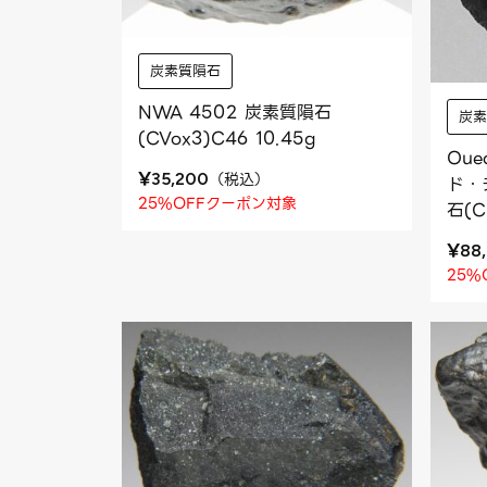
炭素質隕石
NWA 4502 炭素質隕石
炭
(CVox3)C46 10.45g
Oue
¥
（
税込
）
35,200
ド・
25%OFFクーポン対象
石(C
¥
88
25%