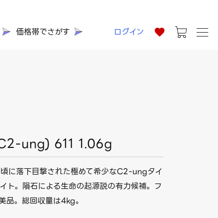
価格帯でさがす
ログイン
-ung) 611 1.06g
分頃に落下目撃された極めて希少なC2-ungタイ
イト。隕石による生命の起源説の有力候補。フ
美品。総回収量は4kg。