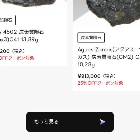
素質隕石
A 4502 炭素質隕石
炭素質隕石
ox3)C41 13.89g
Aguas Zarcas(アグアス
（
税込
）
,200
カス) 炭素質隕石(CM2) C
OFFクーポン対象
10.28g
¥
（
税込
）
913,000
25%OFFクーポン対象
もっと見る