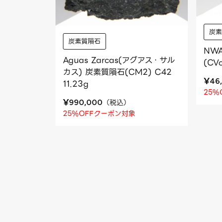
炭
炭素質隕石
NW
Aguas Zarcas(アグアス・サル
(CV
カス) 炭素質隕石(CM2) C42
¥
46
11.23g
25%
¥
（
税込
）
990,000
25%OFFクーポン対象