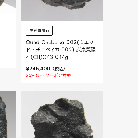
炭素質隕石
Oued Chebeika 002(ウエッ
ド・チェベイカ 002) 炭素質隕
石(CI1)C43 0.14g
¥
（
税込
）
246,400
25%OFFクーポン対象