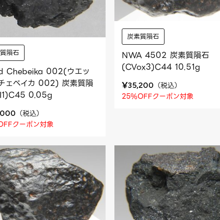
炭素質隕石
素質隕石
NWA 4502 炭素質隕石
(CVox3)C44 10.51g
d Chebeika 002(ウエッ
チェベイカ 002) 炭素質隕
¥
（
税込
）
35,200
I1)C45 0.05g
25%OFFクーポン対象
（
税込
）
,000
OFFクーポン対象