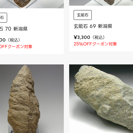
玄能石
能石
玄能石 69 新潟県
石 70 新潟県
¥
（
税込
）
3,300
（
税込
）
200
25%OFFクーポン対象
OFFクーポン対象