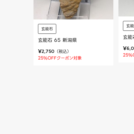
玄
玄能石
玄能
玄能石 65 新潟県
¥
6,
¥
（
税込
）
2,750
25%
25%OFFクーポン対象