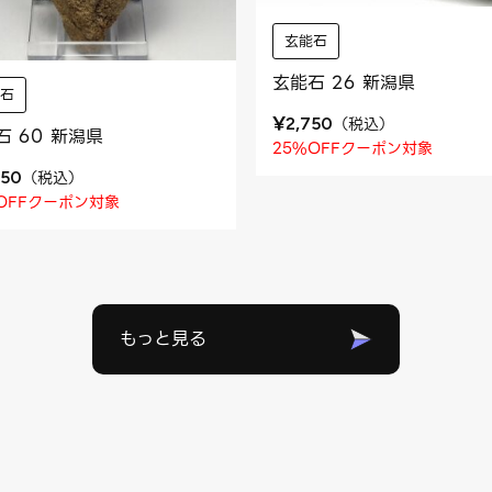
玄能石
玄能石 26 新潟県
能石
¥
（
税込
）
2,750
石 60 新潟県
25%OFFクーポン対象
（
税込
）
050
OFFクーポン対象
もっと見る