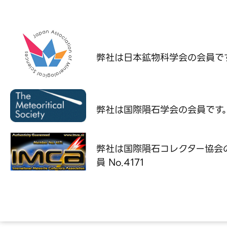
弊社は日本鉱物科学会の
会員で
弊社は国際隕石学会の
会員です
弊社は国際隕石コレクター協会
員 No.4171