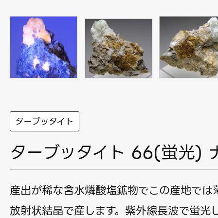
ターブッタイト
ターブッタイト 66(蛍光)
産出が稀な含水燐酸塩鉱物でこの産地では
放射状結晶で産します。紫外線長波で蛍光