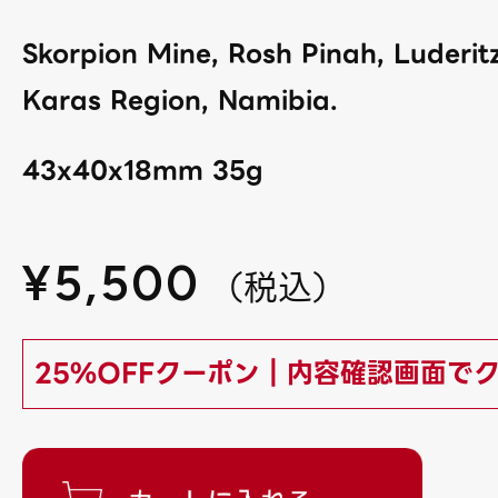
Skorpion Mine, Rosh Pinah, Luderitz 
Karas Region, Namibia.
43x40x18mm 35g
¥
5,500
（
税込
）
25%OFFクーポン｜内容確認画面で