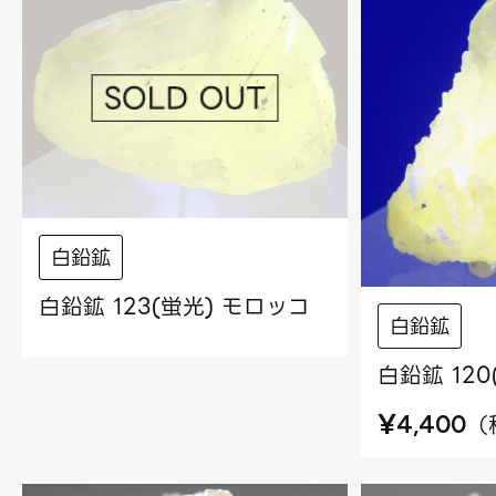
白鉛鉱
白鉛鉱 123(蛍光) モロッコ
白鉛鉱
白鉛鉱 12
¥
（
4,400