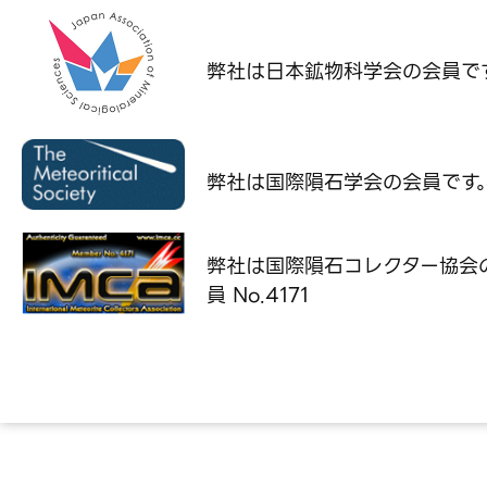
弊社は日本鉱物科学会の
会員で
弊社は国際隕石学会の
会員です
弊社は国際隕石コレクター協会
員 No.4171