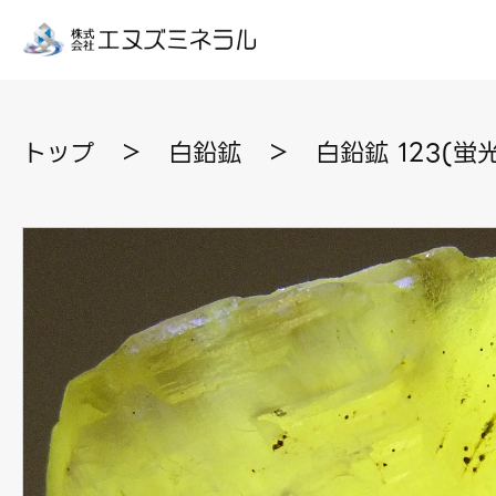
トップ
＞
白鉛鉱
＞
白鉛鉱 123(蛍