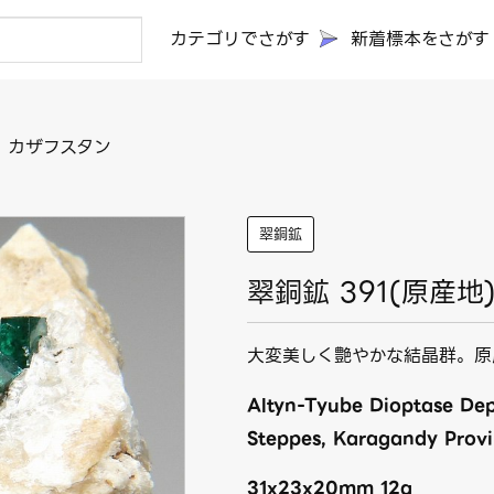
カテゴリでさがす
新着標本をさがす
) カザフスタン
翠銅鉱
翠銅鉱 391(原産地
大変美しく艶やかな結晶群。原
Altyn-Tyube Dioptase Dep
Steppes, Karagandy Provi
31x23x20mm 12g