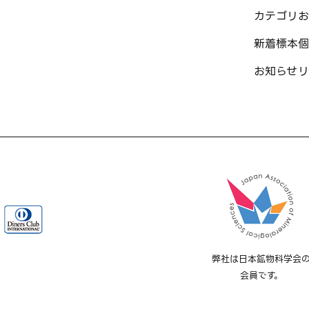
カテゴリ
お
新着標本
個
お知らせ
リ
弊社は日本鉱物科学会
会員です。