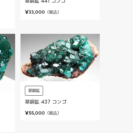
翠銅鉱 441 コンゴ
¥
（
税込
）
33,000
翠銅鉱
翠銅鉱 437 コンゴ
¥
（
税込
）
55,000