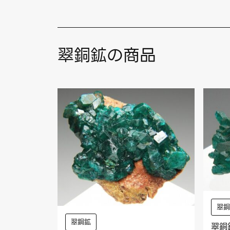
翠銅鉱の商品
翠
翠銅鉱
翠銅