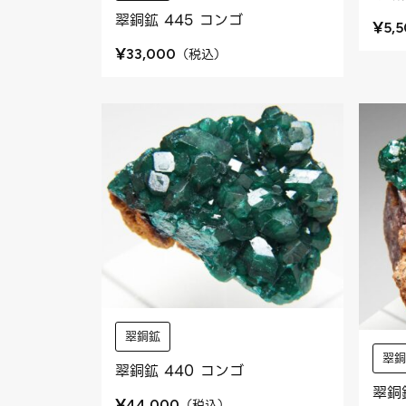
翠銅鉱 445 コンゴ
¥
5,
¥
（
税込
）
33,000
翠銅鉱
翠
翠銅鉱 440 コンゴ
翠銅
¥
（
税込
）
44,000