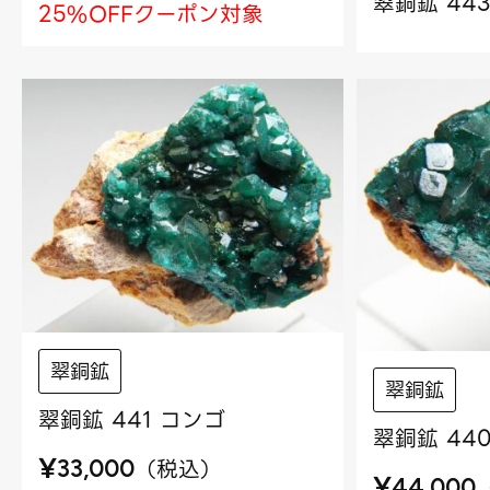
翠銅鉱 44
25%OFFクーポン対象
翠銅鉱
翠銅鉱
翠銅鉱 441 コンゴ
翠銅鉱 44
¥
（
税込
）
33,000
¥
44,000