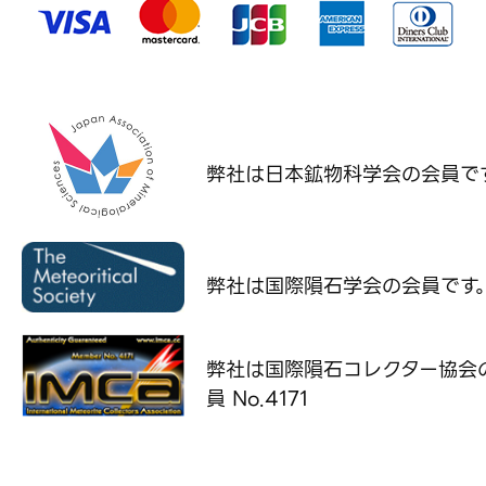
弊社は日本鉱物科学会の
会員で
弊社は国際隕石学会の
会員です
弊社は国際隕石コレクター協会
員 No.4171