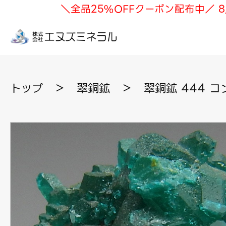
＼全品25%OFFクーポン配布中／ 8
トップ
＞
翠銅鉱
＞
翠銅鉱 444 コ