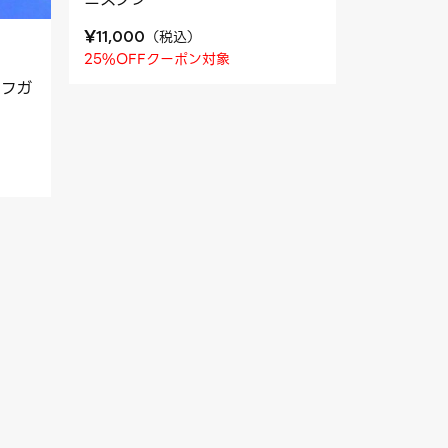
¥
（
税込
）
11,000
25%OFFクーポン対象
アフガ