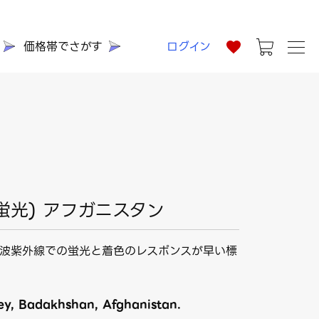
価格帯でさがす
ログイン
(蛍光) アフガニスタン
波紫外線での蛍光と着色のレスポンスが早い標
ey, Badakhshan, Afghanistan.