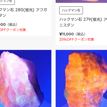
ックマン石
クマン石 280(蛍光) アフガ
ハックマン石
タン
ハックマン石 279(蛍光) 
（
税込
）
000
ニスタン
OFFクーポン対象
¥
（
税込
）
11,000
25%OFFクーポン対象