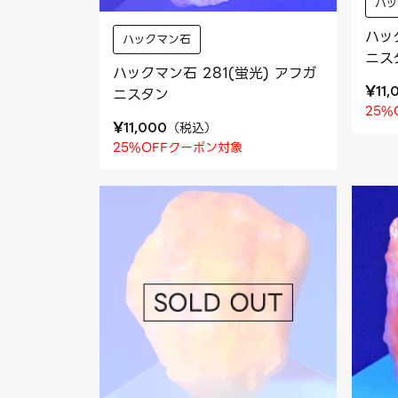
ハ
ハッ
ハックマン石
ニス
ハックマン石 281(蛍光) アフガ
¥
11,
ニスタン
25%
¥
（
税込
）
11,000
25%OFFクーポン対象