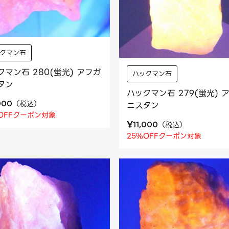
ックマン石
クマン石 280(蛍光) アフガ
ハックマン石
タン
ハックマン石 279(蛍光) 
（
税込
）
000
ニスタン
OFFクーポン対象
¥
（
税込
）
11,000
25%OFFクーポン対象