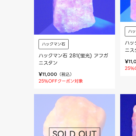
ハ
ハッ
ハックマン石
ニス
ハックマン石 281(蛍光) アフガ
¥
11,
ニスタン
25%
¥
（
税込
）
11,000
25%OFFクーポン対象