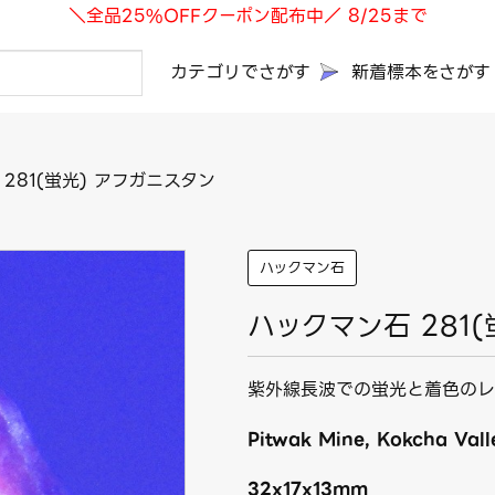
＼全品25%OFFクーポン配布中／ 8/25まで
カテゴリでさがす
新着標本をさがす
281(蛍光) アフガニスタン
ハックマン石
ハックマン石 281
紫外線長波での蛍光と着色のレ
Pitwak Mine, Kokcha Vall
32x17x13mm