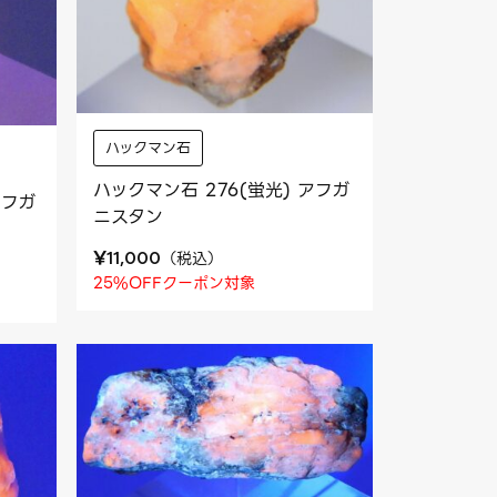
ハックマン石
ハックマン石 276(蛍光) アフガ
アフガ
ニスタン
¥
（
税込
）
11,000
25%OFFクーポン対象