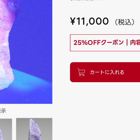
¥
11,000
（
税込
）
25%OFFクーポン｜内
表示