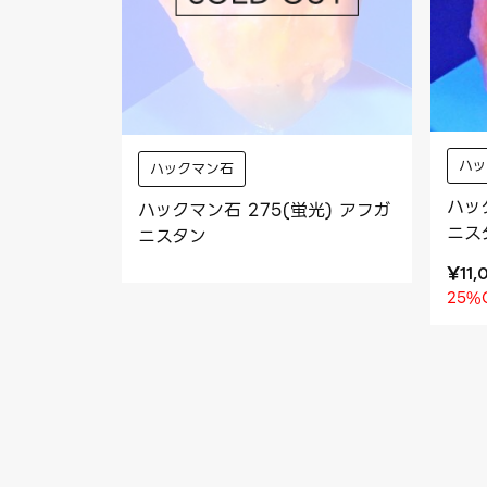
ハ
ハックマン石
ハッ
ハックマン石 275(蛍光) アフガ
ニス
ニスタン
¥
11,
25%