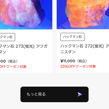
ハックマン石
ックマン石
ハックマン石 272(蛍光) 
クマン石 273(蛍光) アフガ
ニスタン
タン
¥
（
税込
）
（
税込
）
11,000
000
25%OFFクーポン対象
OFFクーポン対象
もっと見る