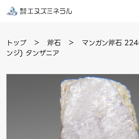
トップ
＞
斧石
＞
マンガン斧石 22
ンジ) タンザニア