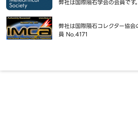
弊社は国際隕石学会の
会員です
弊社は国際隕石コレクター協会
員 No.4171