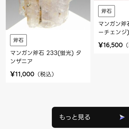
斧石
マンガン斧石
ーチェンジ)
斧石
¥
（
16,500
マンガン斧石 233(蛍光) タ
ンザニア
¥
（
税込
）
11,000
もっと見る