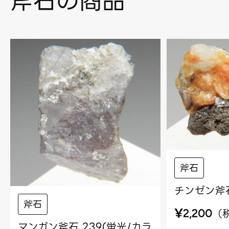
斧石の商品
斧石
チンゼン斧石
斧石
¥
（
2,200
マンガン斧石 239(蛍光/カラ