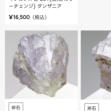
ーチェンジ) タンザニア
¥
（
税込
）
16,500
斧石
斧石