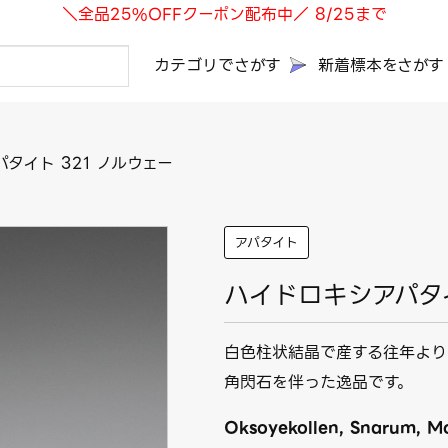
＼全品25%OFFクーポン配布中／ 8/25まで
カテゴリでさがす
新着標本をさがす
タイト 321 ノルウェー
アパタイト
ハイドロキシアパタイ
白色柱状結晶で産する往年より
角閃石を伴った逸品です。
Oksoyekollen, Snarum, M