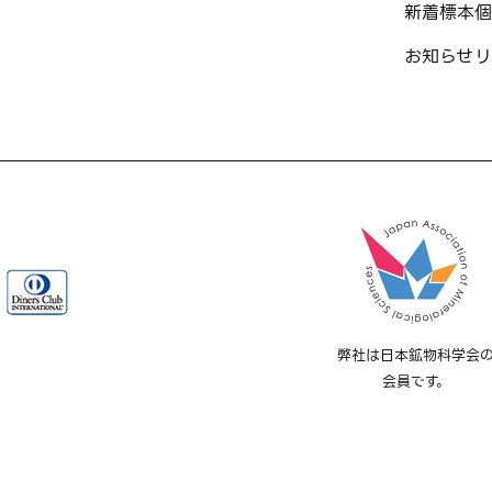
新着標本
個
お知らせ
リ
弊社は日本鉱物科学会
会員です。