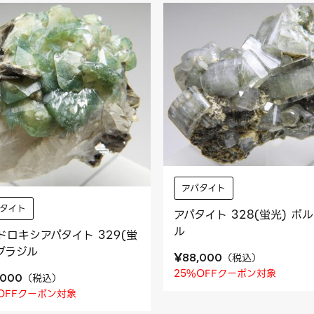
アパタイト
タイト
アパタイト 328(蛍光) ポ
ル
ドロキシアパタイト 329(蛍
 ブラジル
¥
（
税込
）
88,000
25%OFFクーポン対象
（
税込
）
,000
OFFクーポン対象