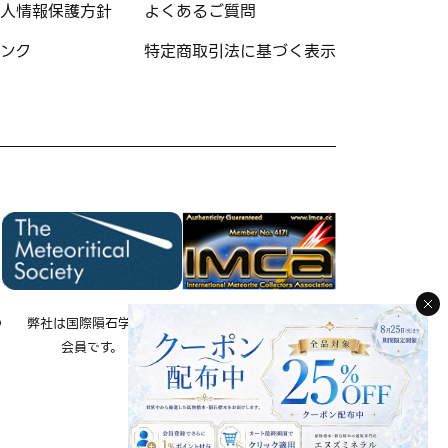
人情報保護方針
よくあるご質問
ンク
特定商取引法に基づく表示
の
弊社は国際隕石学会の
弊社は国際隕石コレクタ
会員です。
ー協会の会員です。
IMCA 会員 No.4171