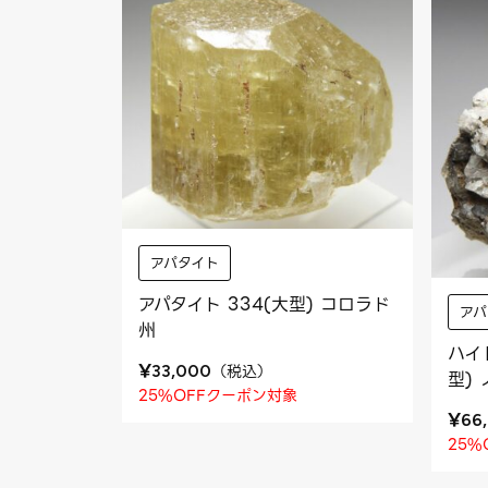
アパタイト
アパタイト 334(大型) コロラド
アパ
州
ハイ
¥
（
税込
）
33,000
型)
25%OFFクーポン対象
¥
66
25%