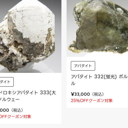
アパタイト
アパタイト 332(蛍光) ポ
タイト
ル
ドロキシアパタイト 333(大
¥
（
税込
）
33,000
 ノルウェー
25%OFFクーポン対象
（
税込
）
,000
OFFクーポン対象