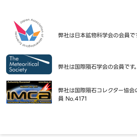
弊社は日本鉱物科学会の
会員で
弊社は国際隕石学会の
会員です
弊社は国際隕石コレクター協会
員 No.4171