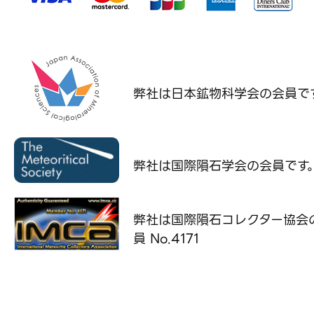
弊社は日本鉱物科学会の
会員で
弊社は国際隕石学会の
会員です
弊社は国際隕石コレクター協会
員 No.4171