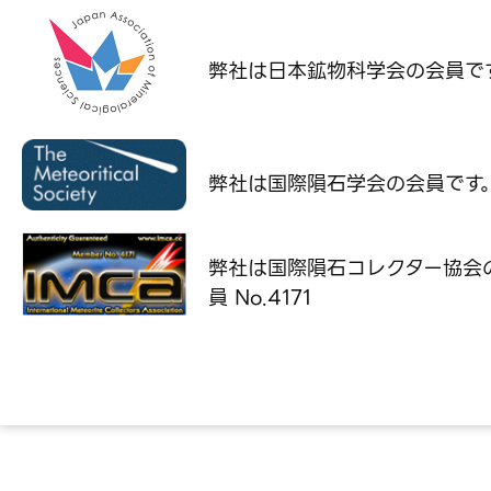
弊社は日本鉱物科学会の
会員で
弊社は国際隕石学会の
会員です
弊社は国際隕石コレクター協会
員 No.4171