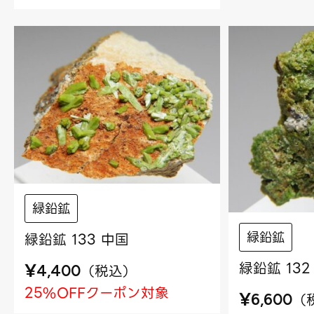
緑鉛鉱
緑鉛鉱
緑鉛鉱 133 中国
緑鉛鉱 132
¥
（
税込
）
4,400
25%OFFクーポン対象
¥
（
6,600