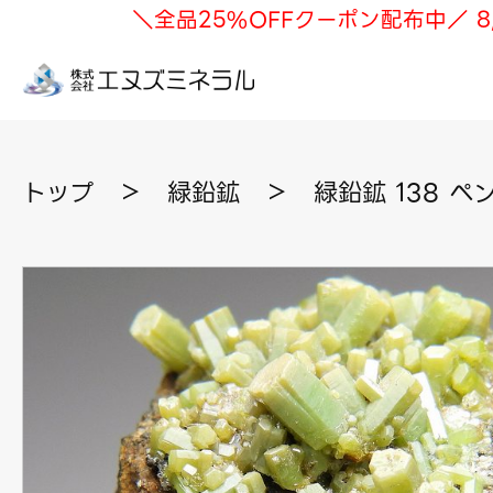
＼全品25%OFFクーポン配布中／ 8
トップ
＞
緑鉛鉱
＞
緑鉛鉱 138 