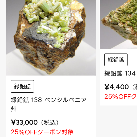
緑鉛鉱
緑鉛鉱 134
¥
緑鉛鉱
（
4,400
25%OFF
緑鉛鉱 138 ペンシルベニア
州
¥
（
税込
）
33,000
25%OFFクーポン対象