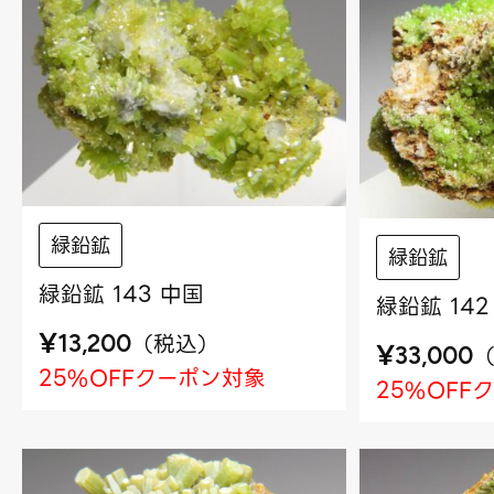
緑鉛鉱
緑鉛鉱
緑鉛鉱 143 中国
緑鉛鉱 142
¥
（
税込
）
13,200
¥
33,000
25%OFFクーポン対象
25%OFF