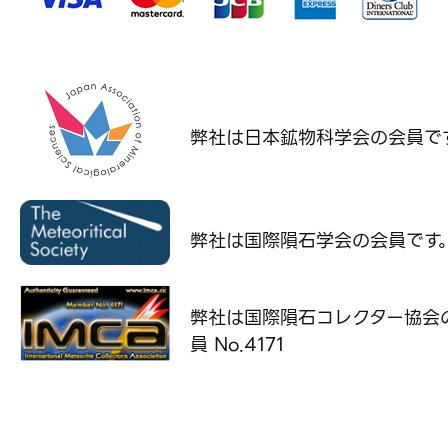
弊社は日本鉱物科学会の
会員で
弊社は国際隕石学会の
会員です
弊社は国際隕石コレクター協会
員 No.4171