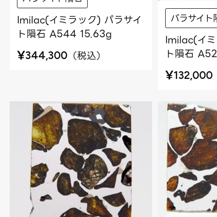
パラサイト
Imilac(イミラック) パラサイ
ト隕石 A544 15.63g
Imilac(
ト隕石 A527
¥
（
税込
）
344,300
¥
132,000