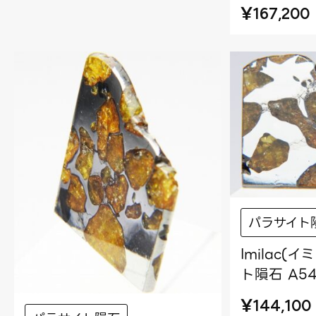
¥
167,200
パラサイト
Imilac(
ト隕石 A545
¥
144,100