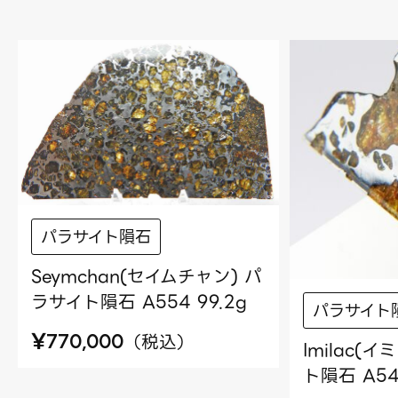
パラサイト隕石
Seymchan(セイムチャン) パ
ラサイト隕石 A554 99.2g
パラサイト
¥
（
税込
）
770,000
Imilac(
ト隕石 A549