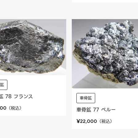
骨鉱
鉱 78 フランス
車骨鉱
（
税込
）
600
車骨鉱 77 ペルー
¥
（
税込
）
22,000