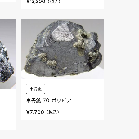
¥
（
税込
）
13,200
車骨鉱
車骨鉱 70 ボリビア
¥
（
税込
）
7,700