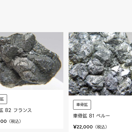
骨鉱
車骨鉱
鉱 82 フランス
車骨鉱 81 ペルー
（
税込
）
400
¥
（
税込
）
22,000