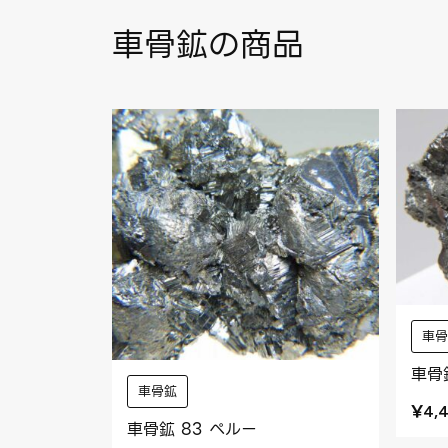
車骨鉱の商品
車
車骨
車骨鉱
¥
4,
車骨鉱 83 ペルー