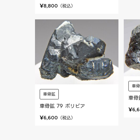
¥
（
税込
）
8,800
車
車骨鉱
車骨
車骨鉱 79 ボリビア
¥
6,
¥
（
税込
）
6,600