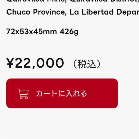
Chuco Province, La Libertad Depar
72x53x45mm 426g
¥
22,000
（
税込
）