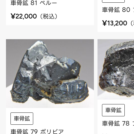
車骨鉱 81 ペルー
車骨鉱 80
¥
（
税込
）
22,000
¥
（
13,200
車骨鉱
車骨鉱
車骨鉱 78
車骨鉱 79 ボリビア