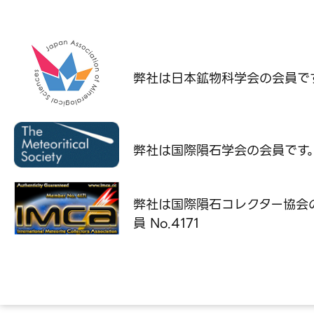
弊社は日本鉱物科学会の
会員で
弊社は国際隕石学会の
会員です
弊社は国際隕石コレクター協会
員 No.4171