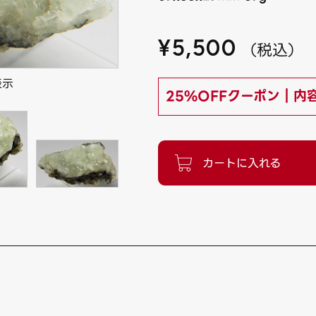
¥
5,500
（
税込
）
表示
25%OFFクーポン｜内