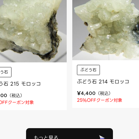
ぶどう石
どう石
ぶどう石 214 モロッコ
う石 215 モロッコ
¥
（
税込
）
4,400
（
税込
）
400
25%OFFクーポン対象
OFFクーポン対象
もっと見る