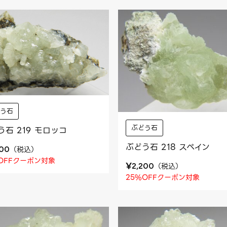
どう石
ぶどう石
う石 219 モロッコ
ぶどう石 218 スペイン
（
税込
）
500
OFFクーポン対象
¥
（
税込
）
2,200
25%OFFクーポン対象