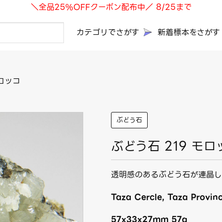
＼全品25%OFFクーポン配布中／ 8/25まで
カテゴリでさがす
新着標本をさがす
モロッコ
ぶどう石
ぶどう石 219 モロ
透明感のあるぶどう石が連晶し
Taza Cercle, Taza Provin
57x33x27mm 57g