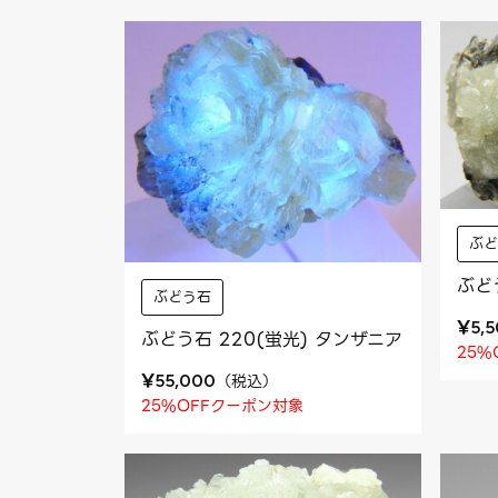
ぶ
ぶど
ぶどう石
¥
5,
ぶどう石 220(蛍光) タンザニア
25%
¥
（
税込
）
55,000
25%OFFクーポン対象