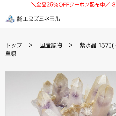
＼全品25%OFFクーポン配布中／ 8
トップ
＞
国産鉱物
＞
紫水晶 157J
阜県