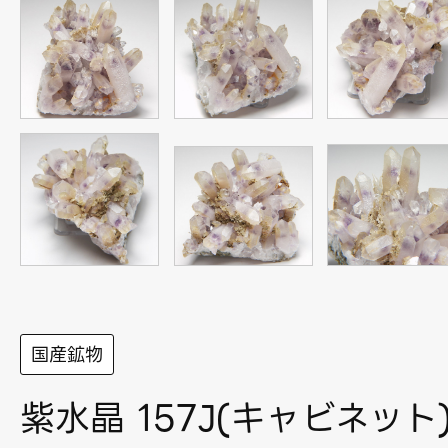
国産鉱物
紫水晶 157J(キャビネット