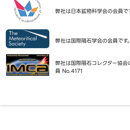
弊社は日本鉱物科学会の
会員で
弊社は国際隕石学会の
会員です
弊社は国際隕石コレクター協会
員 No.4171