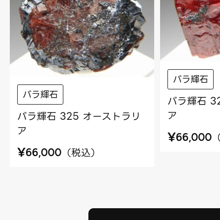
バラ輝石
バラ輝石
バラ輝石 3
ア
バラ輝石 325 オーストラリ
ア
¥
66,000
¥
（
税込
）
66,000