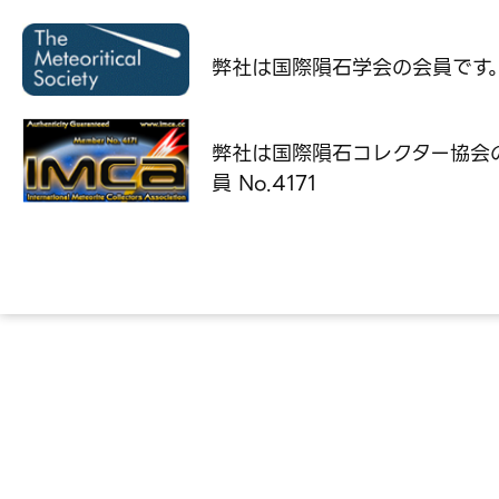
弊社は国際隕石学会の
会員です
弊社は国際隕石コレクター協会
員 No.4171