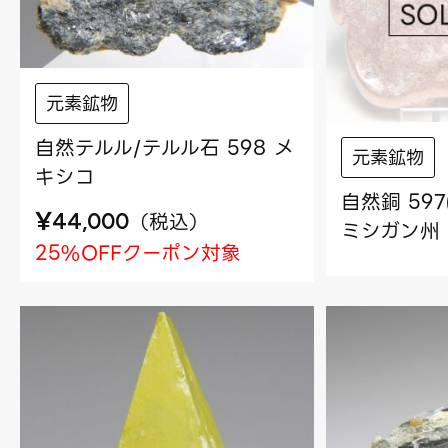
元素鉱物
自然テルル/テルル石 598 メ
元素鉱物
キシコ
自然銅 59
¥
（
税込
）
44,000
ミシガン州
25%OFFクーポン対象