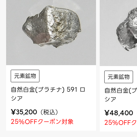
元素鉱物
元素鉱物
自然白金(プラチナ) 591 ロ
自然白金(プ
シア
シア
¥
（
税込
）
¥
35,200
48,400
25%OFFクーポン対象
25%OFF