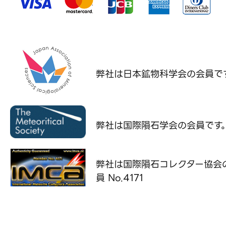
弊社は日本鉱物科学会の
会員で
弊社は国際隕石学会の
会員です
弊社は国際隕石コレクター協会
員 No.4171