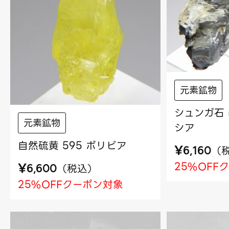
元素鉱物
シュンガ石 
元素鉱物
シア
自然硫黄 595 ボリビア
¥
（
6,160
25%OFF
¥
（
税込
）
6,600
25%OFFクーポン対象