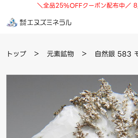
＼全品25%OFFクーポン配布中／ 8
トップ
＞
元素鉱物
＞
自然銀 583