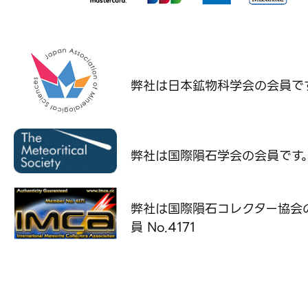
弊社は日本鉱物科学会の
会員で
弊社は国際隕石学会の
会員です
弊社は国際隕石コレクター協会
員 No.4171