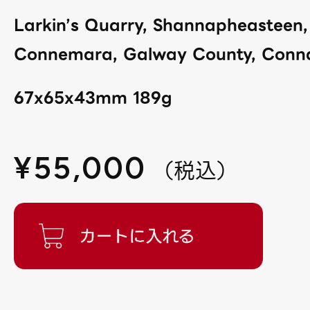
Larkin’s Quarry, Shannapheasteen, 
Connemara, Galway County, Connac
67x65x43mm 189g
¥
55,000
（
税込
）