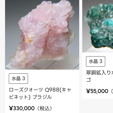
水晶 3
翠銅鉱入り水
水晶 3
ゴ
ローズクォーツ Q988(キャ
¥
55,000
ビネット) ブラジル
¥
（
税込
）
330,000