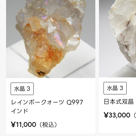
水晶 3
水晶 3
日本式双晶 
レインボークォーツ Q997
インド
¥
33,000
¥
（
税込
）
11,000