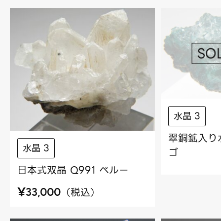
水晶 3
翠銅鉱入り水
水晶 3
ゴ
日本式双晶 Q991 ペルー
¥
（
税込
）
33,000