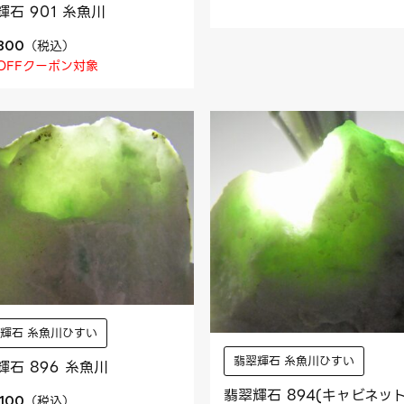
輝石 901 糸魚川
（
税込
）
,800
OFFクーポン対象
輝石 糸魚川ひすい
翡翠輝石 糸魚川ひすい
輝石 896 糸魚川
翡翠輝石 894(キャビネット
（
税込
）
,100