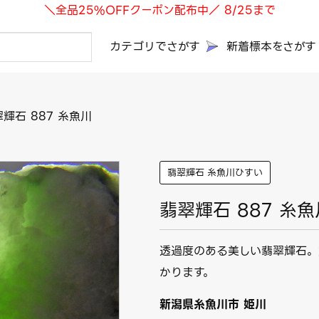
＼全品25%OFFクーポン配布中／ 8/25まで
カテゴリでさがす
新着標本をさがす
輝石 887 糸魚川
翡翠輝石 糸魚川ひすい
翡翠輝石 887 糸魚
透過度のある美しい翡翠輝石。
かります。
新潟県糸魚川市 姫川