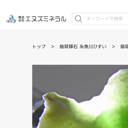
トップ
＞
翡翠輝石 糸魚川ひすい
＞
翡翠