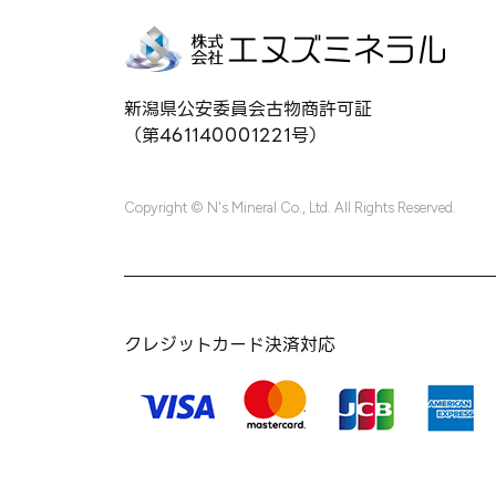
新潟県公安委員会古物商許可証
（第461140001221号）
Copyright © N's Mineral Co., Ltd. All Rights Reserved.
クレジットカード決済対応