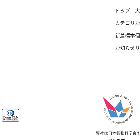
トップ
大
カテゴリ
お
新着標本
個
お知らせ
リ
弊社は日本鉱物科学会