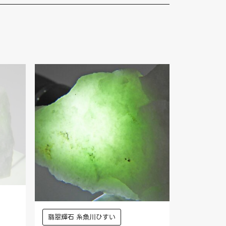
翡翠輝石 糸魚川ひすい