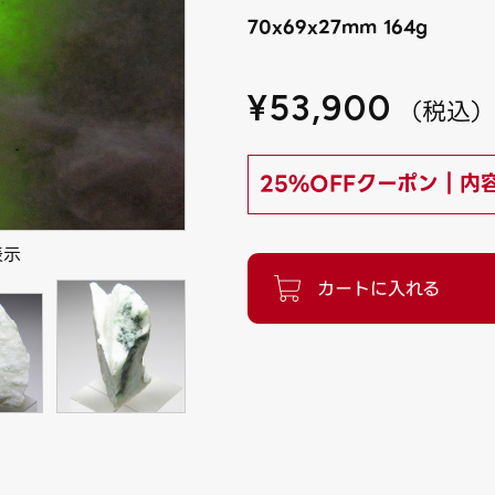
70x69x27mm 164g
¥
53,900
（
税込
25%OFFクーポン｜内
表示