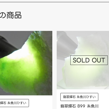
の商品
翡翠輝石 糸魚川ひすい
輝石 糸魚川ひすい
翡翠輝石 899 糸魚川