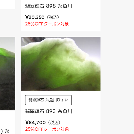
翡翠輝石 898 糸魚川
¥
（
税込
）
20,350
25%OFFクーポン対象
翡翠輝石 糸魚川ひすい
翡翠輝石 893 糸魚川
¥
（
税込
）
84,700
25%OFFクーポン対象
) 糸