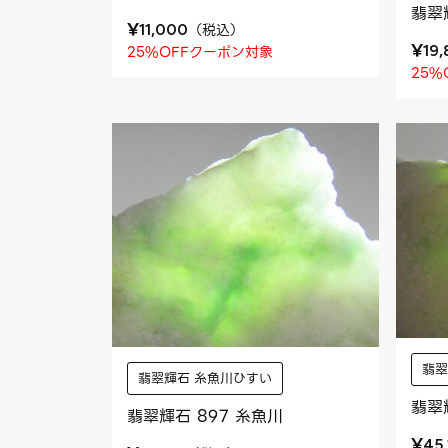
翡翠
¥
（
税込
）
11,000
¥
25%OFFクーポン対象
19
25%
翡翠
翡翠輝石 糸魚川ひすい
翡翠
翡翠輝石 897 糸魚川
¥
45