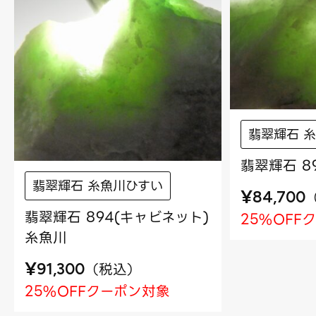
翡翠輝石 
翡翠輝石 8
翡翠輝石 糸魚川ひすい
¥
84,700
翡翠輝石 894(キャビネット)
25%OFF
糸魚川
¥
（
税込
）
91,300
25%OFFクーポン対象