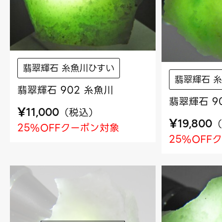
翡翠輝石 糸魚川ひすい
翡翠輝石 
翡翠輝石 902 糸魚川
翡翠輝石 9
¥
（
税込
）
11,000
¥
（
19,800
25%OFFクーポン対象
25%OFF