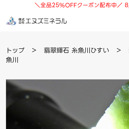
＼全品25%OFFクーポン配布中／ 8
トップ
＞
翡翠輝石 糸魚川ひすい
＞
魚川