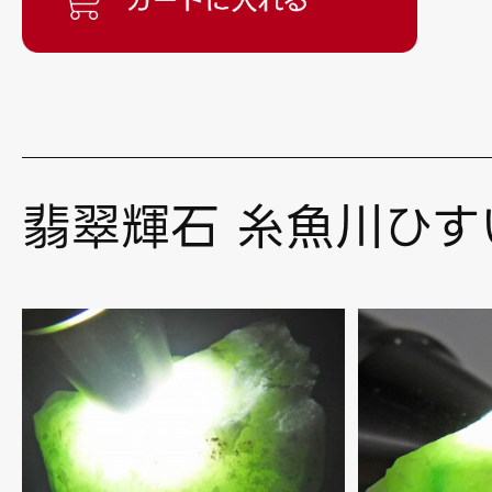
翡翠輝石 糸魚川ひす