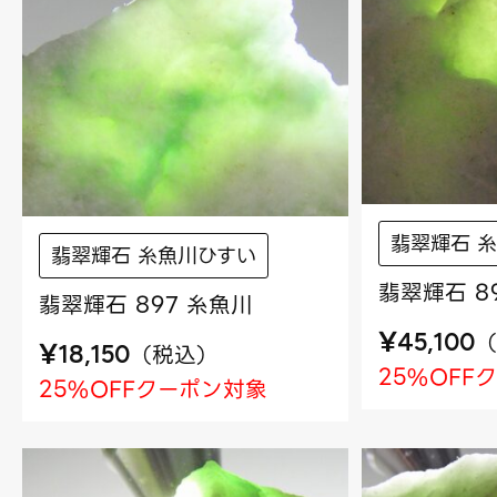
翡翠輝石 
翡翠輝石 糸魚川ひすい
翡翠輝石 8
翡翠輝石 897 糸魚川
¥
（
45,100
¥
（
税込
）
18,150
25%OFF
25%OFFクーポン対象