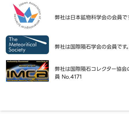
弊社は日本鉱物科学会の
会員で
弊社は国際隕石学会の
会員です
弊社は国際隕石コレクター協会
員 No.4171