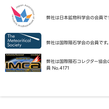
弊社は日本鉱物科学会の
会員で
弊社は国際隕石学会の
会員です
弊社は国際隕石コレクター協会
員 No.4171