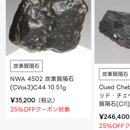
炭素質隕石
炭素質隕石
NWA 4502 炭素質隕石
Oued Che
(CVox3)C44 10.51g
ッド・チェベ
¥
（
税込
）
35,200
質隕石(CI1)
25%OFFクーポン対象
¥
246,400
25%OFF