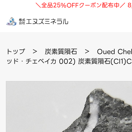
＼全品25%OFFクーポン配布中／ 8
トップ
＞
炭素質隕石
＞
Oued Che
ッド・チェベイカ 002) 炭素質隕石(CI1)C2