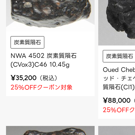
炭素質隕石
NWA 4502 炭素質隕石
炭素質隕石
(CVox3)C46 10.45g
Oued Che
¥
（
税込
）
ッド・チェベ
35,200
質隕石(CI1)
25%OFFクーポン対象
¥
88,000
25%OFF