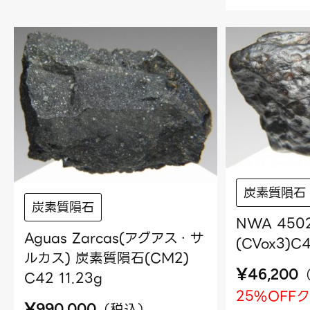
炭素質隕石
炭素質隕石
NWA 45
Aguas Zarcas(アグアス・サ
(CVox3)C4
ルカス) 炭素質隕石(CM2)
¥
46,200
C42 11.23g
25%OFF
¥
（
税込
）
990,000