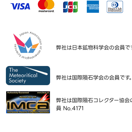
弊社は日本鉱物科学会の
会員で
弊社は国際隕石学会の
会員です
弊社は国際隕石コレクター協会
員 No.4171