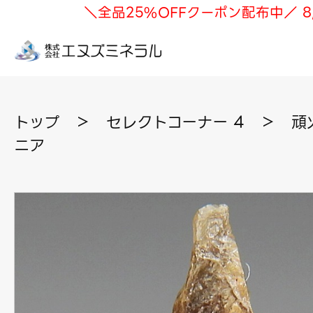
＼全品25%OFFクーポン配布中／ 8
トップ
＞
セレクトコーナー 4
＞
頑
ニア