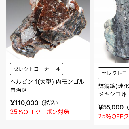
セレクトコーナー 4
セレクトコ
ヘルビン 1(大型) 内モンゴル
輝銅鉱(珪化
自治区
メキシコ州
¥
（
税込
）
110,000
¥
55,000
25%OFFクーポン対象
25%OFF