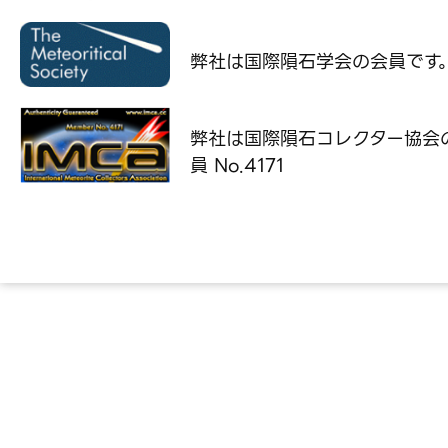
弊社は国際隕石学会の
会員です
弊社は国際隕石コレクター協会
員 No.4171