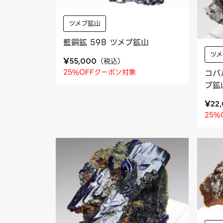
ツメブ鉱山
藍銅鉱 598 ツメブ鉱山
ツ
¥
（
税込
）
55,000
25%OFFクーポン対象
コバ
ブ鉱
¥
22
25%