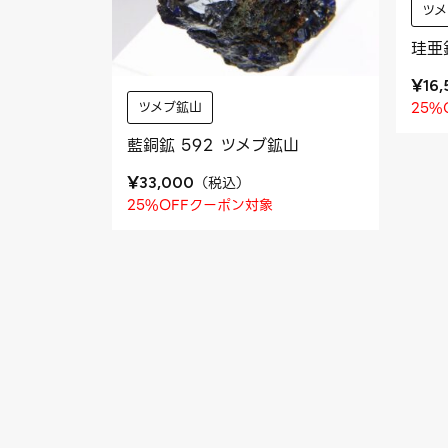
ツ
珪亜
¥
16
ツメブ鉱山
25%
藍銅鉱 592 ツメブ鉱山
¥
（
税込
）
33,000
25%OFFクーポン対象