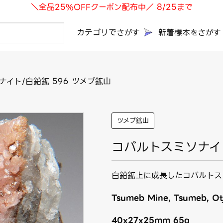
＼全品25%OFFクーポン配布中／ 8/25まで
カテゴリでさがす
新着標本をさがす
イト/白鉛鉱 596 ツメブ鉱山
ツメブ鉱山
コバルトスミソナイト
白鉛鉱上に成長したコバルトス
Tsumeb Mine, Tsumeb, Otj
40x27x25mm 65g