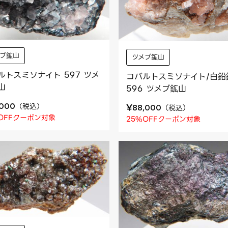
メブ鉱山
ツメブ鉱山
ルトスミソナイト 597 ツメ
コバルトスミソナイト/白鉛
山
596 ツメブ鉱山
（
税込
）
¥
,000
（
税込
）
88,000
OFFクーポン対象
25%OFFクーポン対象