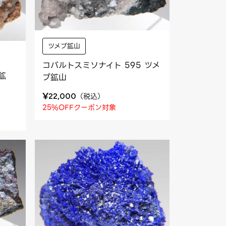
ツメブ鉱山
コバルトスミソナイト 595 ツメ
鉱
ブ鉱山
¥
（
税込
）
22,000
25%OFFクーポン対象