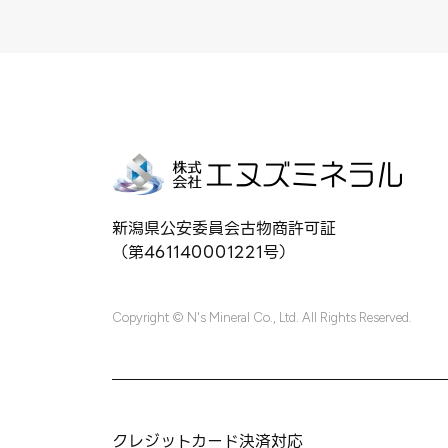
新潟県公安委員会古物商許可証
（第461140001221号）
Copyright © N's Mineral Co., Ltd. All Rights Reserved.
クレジットカード決済対応