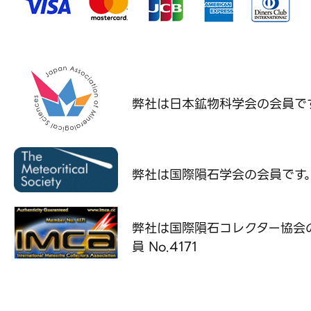
弊社は日本鉱物科学会の
会員で
弊社は国際隕石学会の
会員です
弊社は国際隕石コレクター協会
員 No.4171