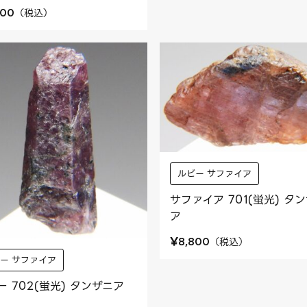
（
税込
）
800
ルビー サファイア
サファイア 701(蛍光) タ
ア
¥
（
税込
）
8,800
ー サファイア
ー 702(蛍光) タンザニア