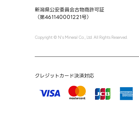
新潟県公安委員会古物商許可証
（第461140001221号）
Copyright © N's Mineral Co., Ltd. All Rights Reserved.
クレジットカード決済対応