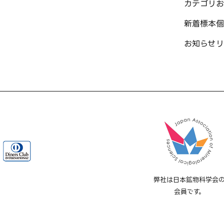
カテゴリ
お
新着標本
個
お知らせ
リ
弊社は日本鉱物科学会
会員です。