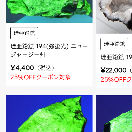
珪亜鉛鉱
珪亜鉛鉱
珪亜鉛鉱 194(強蛍光) ニュー
ジャージー州
珪亜鉛鉱 1
¥
（
税込
）
4,400
¥
22,000
25%OFFクーポン対象
25%OFF