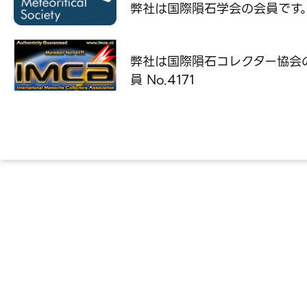
弊社は国際隕石学会の
会員です
弊社は国際隕石コレクター協会
員 No.4171