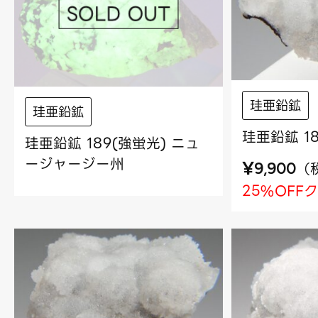
珪亜鉛鉱
珪亜鉛鉱
珪亜鉛鉱 1
珪亜鉛鉱 189(強蛍光) ニュ
ージャージー州
¥
（
9,900
25%OFF