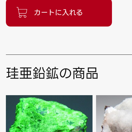
珪亜鉛鉱の商品