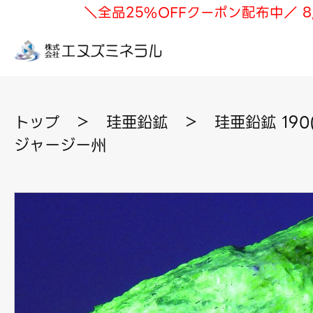
＼全品25%OFFクーポン配布中／ 8
トップ
＞
珪亜鉛鉱
＞
珪亜鉛鉱 190
ジャージー州