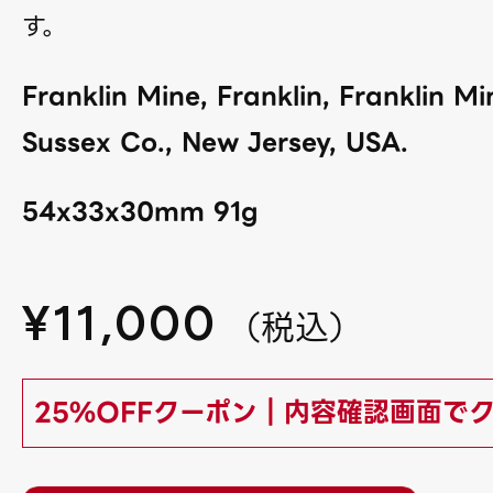
す。
Franklin Mine, Franklin, Franklin Min
Sussex Co., New Jersey, USA.
54x33x30mm 91g
¥
11,000
（
税込
）
25%OFFクーポン｜内容確認画面で