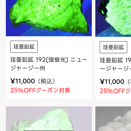
珪亜鉛鉱
珪亜鉛鉱
珪亜鉛鉱 192(強蛍光) ニュー
珪亜鉛鉱 1
ジャージー州
ージャージ
¥
¥
（
税込
）
（
11,000
11,000
25%OFFクーポン対象
25%OFF