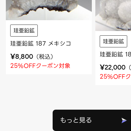
珪亜鉛鉱
珪亜鉛鉱
珪亜鉛鉱 187 メキシコ
珪亜鉛鉱 1
¥
（
税込
）
8,800
25%OFFクーポン対象
¥
22,000
25%OFF
もっと見る