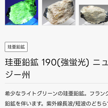
珪亜鉛鉱
珪亜鉛鉱 190(強蛍光) ニ
ジー州
希少なライトグリーンの珪亜鉛鉱。フラン
鉛鉱を伴います。紫外線長波/短波のどちら