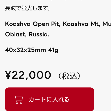
長波で蛍光します。
Koashva Open Pit, Koashva Mt, M
Oblast, Russia.
40x32x25mm 41g
¥
22,000
（
税込
）