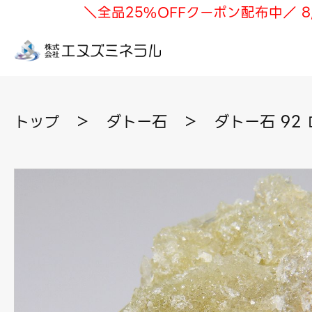
＼全品25%OFFクーポン配布中／ 8
トップ
＞
ダトー石
＞
ダトー石 92