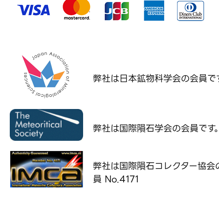
弊社は日本鉱物科学会の
会員で
弊社は国際隕石学会の
会員です
弊社は国際隕石コレクター協会
員 No.4171