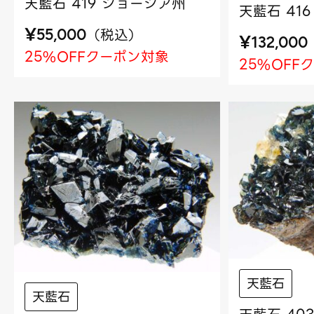
天藍石 419 ジョージア州
天藍石 41
¥
（
税込
）
55,000
¥
132,000
25%OFFクーポン対象
25%OFF
天藍石
天藍石