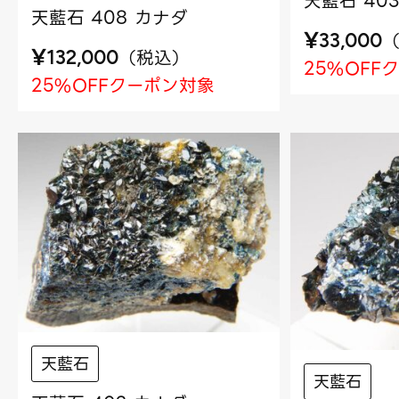
天藍石 40
天藍石 408 カナダ
¥
33,000
¥
（
税込
）
132,000
25%OFF
25%OFFクーポン対象
天藍石
天藍石