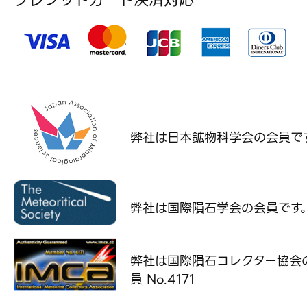
クレジットカード決済対応
弊社は日本鉱物科学会の
会員で
弊社は国際隕石学会の
会員です
弊社は国際隕石コレクター協会
員 No.4171