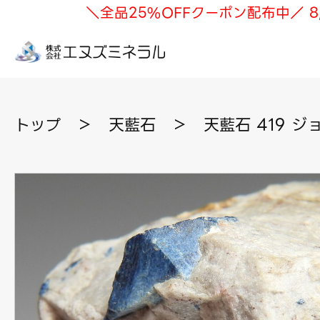
＼全品25%OFFクーポン配布中／ 8
トップ
＞
天藍石
＞
天藍石 419 ジ