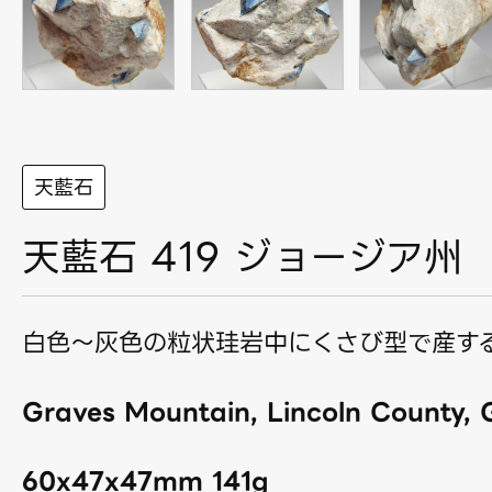
天藍石
天藍石 419 ジョージア州
白色〜灰色の粒状珪岩中にくさび型で産す
Graves Mountain, Lincoln County, 
60x47x47mm 141g