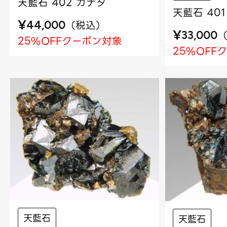
天藍石 402 カナダ
天藍石 40
¥
（
税込
）
44,000
¥
33,000
25%OFFクーポン対象
25%OFF
天藍石
天藍石