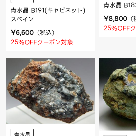
青水晶 B1
青水晶 B191(キャビネット)
¥
（
スペイン
8,800
25%OFF
¥
（
税込
）
6,600
25%OFFクーポン対象
青水晶