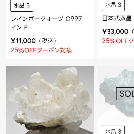
水晶 3
水晶 3
日本式双晶 
レインボークォーツ Q997
インド
¥
33,000
¥
（
税込
）
25%OFF
11,000
25%OFFクーポン対象
水晶 3