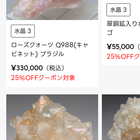
水晶 3
翠銅鉱入り水
水晶 3
ゴ
ローズクォーツ Q988(キャ
¥
55,000
ビネット) ブラジル
25%OFF
¥
（
税込
）
330,000
25%OFFクーポン対象