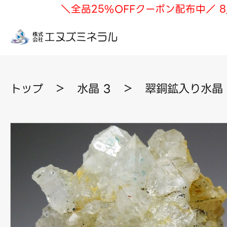
＼全品25%OFFクーポン配布中／ 8
トップ
＞
水晶 3
＞
翠銅鉱入り水晶 