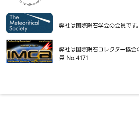
弊社は国際隕石学会の
会員です
弊社は国際隕石コレクター協会
員 No.4171