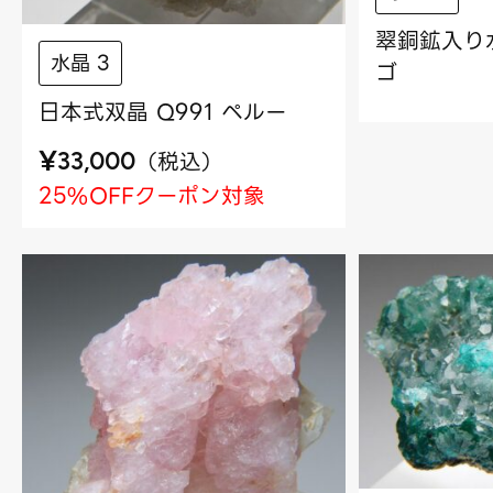
翠銅鉱入り水
水晶 3
ゴ
日本式双晶 Q991 ペルー
¥
（
税込
）
33,000
25%OFFクーポン対象