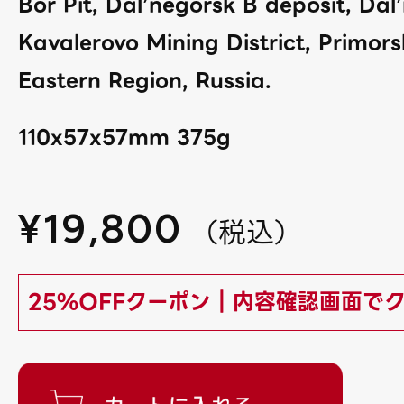
Bor Pit, Dal’negorsk B deposit, Dal
Kavalerovo Mining District, Primors
Eastern Region, Russia.
110x57x57mm 375g
¥
19,800
（
税込
）
25%OFFクーポン｜内容確認画面で