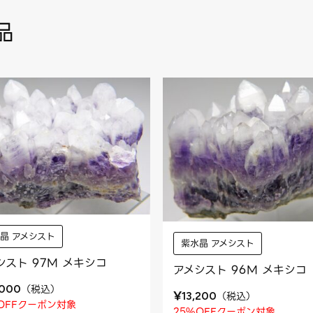
品
晶 アメシスト
紫水晶 アメシスト
シスト 97M メキシコ
アメシスト 96M メキシコ
（
税込
）
,000
¥
（
税込
）
13,200
OFFクーポン対象
25%OFFクーポン対象