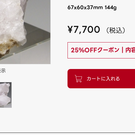
67x60x37mm 144g
¥
7,700
（
税込
）
25%OFFクーポン｜内
表示