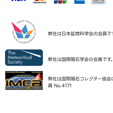
弊社は日本鉱物科学会の
会員で
弊社は国際隕石学会の
会員です
弊社は国際隕石コレクター協会
員 No.4171