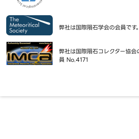
弊社は国際隕石学会の
会員です
弊社は国際隕石コレクター協会
員 No.4171