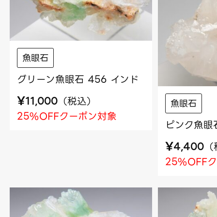
魚眼石
グリーン魚眼石 456 インド
¥
（
税込
）
11,000
魚眼石
25%OFFクーポン対象
ピンク魚眼石
¥
（
4,400
25%OFF