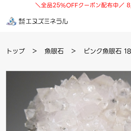
＼全品25%OFFクーポン配布中／ 8
トップ
＞
魚眼石
＞
ピンク魚眼石 1