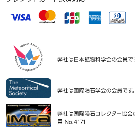
弊社は日本鉱物科学会の
会員で
弊社は国際隕石学会の
会員です
弊社は国際隕石コレクター協会
員 No.4171