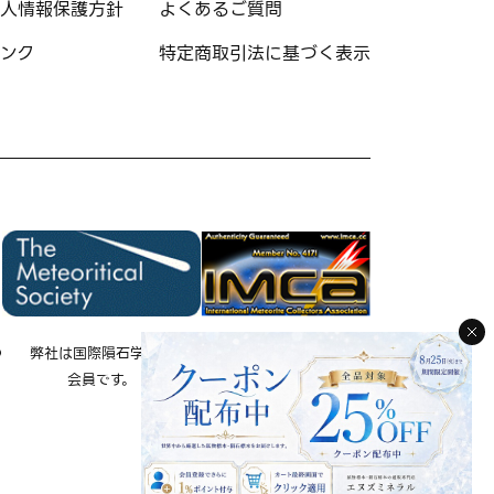
人情報保護方針
よくあるご質問
ンク
特定商取引法に基づく表示
の
弊社は国際隕石学会の
弊社は国際隕石コレクタ
会員です。
ー協会の会員です。
IMCA 会員 No.4171