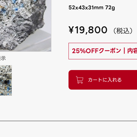
52x43x31mm 72g
¥
19,800
（
税込
）
25%OFFクーポン｜内
表示