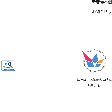
新着標本
個
お知らせ
リ
弊社は日本鉱物科学会
会員です。