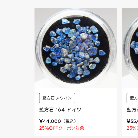
藍方石 アウイン
藍方
藍方石 164 ドイツ
藍方
¥
¥
（
税込
）
44,000
55
25%OFFクーポン対象
25%