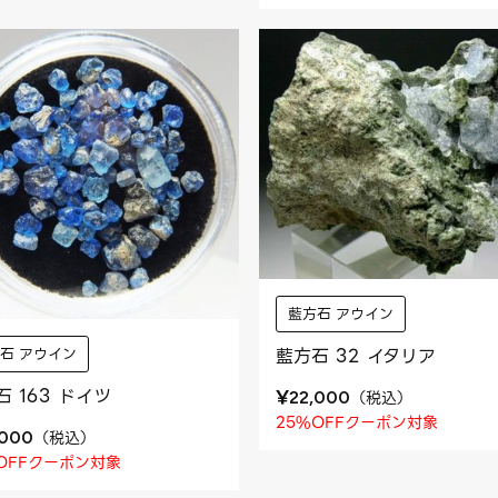
藍方石 アウイン
藍方石 32 イタリア
石 アウイン
石 163 ドイツ
¥
（
税込
）
22,000
25%OFFクーポン対象
（
税込
）
,000
OFFクーポン対象