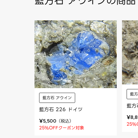
藍方石 アウインの商品
藍方
藍方石 アウイン
藍方
藍方石 226 ドイツ
¥
8,
¥
（
税込
）
5,500
25%
25%OFFクーポン対象