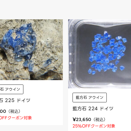
石 アウイン
藍方石 アウイン
石 225 ドイツ
藍方石 224 ドイツ
（
税込
）
800
OFFクーポン対象
¥
（
税込
）
23,650
25%OFFクーポン対象