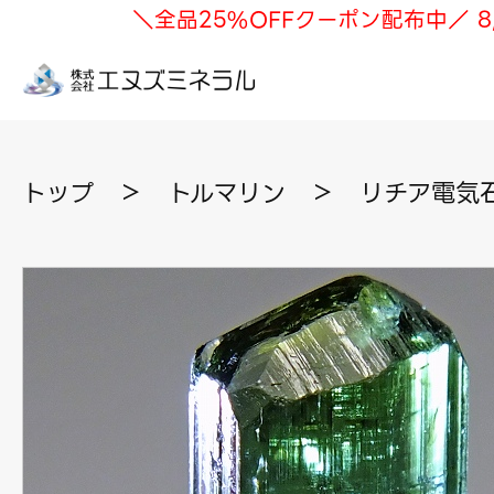
＼全品25%OFFクーポン配布中／ 8
トップ
＞
トルマリン
＞
リチア電気石