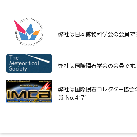
弊社は日本鉱物科学会の
会員で
弊社は国際隕石学会の
会員です
弊社は国際隕石コレクター協会
員 No.4171