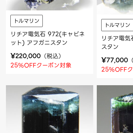
トルマリン
トルマリン
リチア電気石 972(キャビネ
リチア電気石
ット) アフガニスタン
スタン
¥
（
税込
）
220,000
¥
77,000
25%OFFクーポン対象
25%OFF