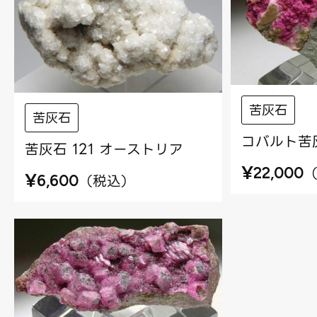
苦灰石
苦灰石
コバルト苦灰
苦灰石 121 オーストリア
¥
22,000
¥
（
税込
）
6,600