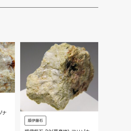
ゾナ
順伊藤石