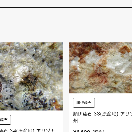
順伊藤石
順伊藤石 33(原産地) アリ
伊藤石
州
藤石 34(原産地) アリゾナ
¥
（
税込
）
6,600