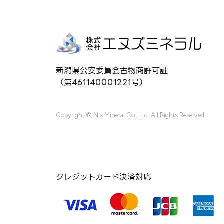
新潟県公安委員会古物商許可証
（第461140001221号）
Copyright © N's Mineral Co., Ltd. All Rights Reserved.
クレジットカード決済対応