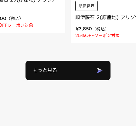
順伊藤石
順伊藤石 2(原産地) アリ
（
税込
）
600
OFFクーポン対象
¥
（
税込
）
3,850
25%OFFクーポン対象
もっと見る