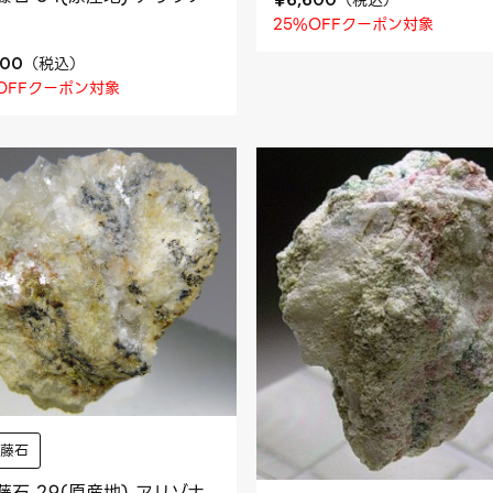
25%OFFクーポン対象
（
税込
）
700
OFFクーポン対象
伊藤石
藤石 29(原産地) アリゾナ