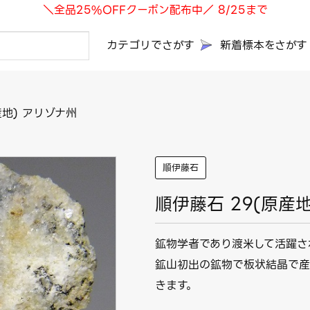
＼全品25%OFFクーポン配布中／ 8/25まで
カテゴリでさがす
新着標本をさがす
産地) アリゾナ州
順伊藤石
順伊藤石 29(原産
鉱物学者であり渡米して活躍さ
鉱山初出の鉱物で板状結晶で産
きます。