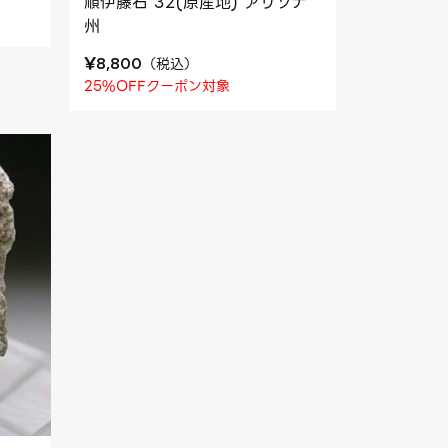
順伊藤石 32(原産地) アリゾナ
州
¥
（
税込
）
8,800
25%OFFクーポン対象