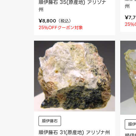
順伊藤石 35(原産地) アリゾナ
州
州
¥
7,
¥
（
税込
）
8,800
25%
25%OFFクーポン対象
順伊藤石
順
順伊藤石 31(原産地) アリゾナ州
順伊