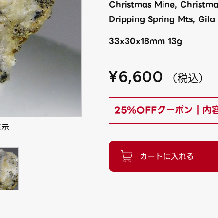
Christmas Mine, Christmas
Dripping Spring Mts, Gila
33x30x18mm 13g
¥
6,600
（
税込
）
25%OFFクーポン｜内
表示